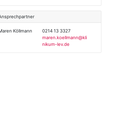
Ansprechpartner
Maren Köllmann
0214 13 3327
maren.koellmann@kli
nikum-lev.de