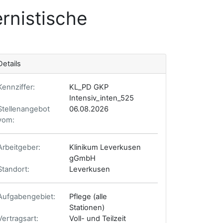
rnistische
Details
Kennziffer:
KL_PD GKP
Intensiv_inten_525
Stellenangebot
06.08.2026
vom:
Arbeitgeber:
Klinikum Leverkusen
gGmbH
Standort:
Leverkusen
Aufgabengebiet:
Pflege (alle
Stationen)
Vertragsart:
Voll- und Teilzeit